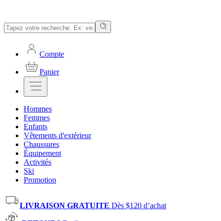
Compte
Panier
Hommes
Femmes
Enfants
Vêtements d'extérieur
Chaussures
Équipement
Activités
Ski
Promotion
LIVRAISON GRATUITE
Dès $120 d’achat