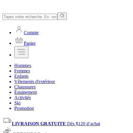
Compte
Panier
Hommes
Femmes
Enfants
Vêtements d'extérieur
Chaussures
Équipement
Activités
Ski
Promotion
LIVRAISON GRATUITE
Dès $120 d’achat