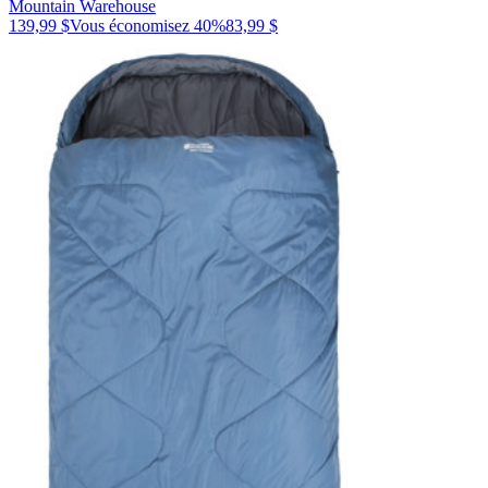
Mountain Warehouse
139,99 $
Vous économisez
40
%
83,99 $