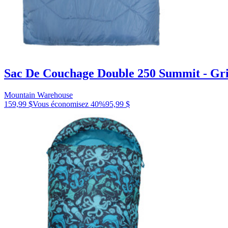
Sac De Couchage Double 250 Summit - Gri
Mountain Warehouse
159,99 $
Vous économisez
40
%
95,99 $