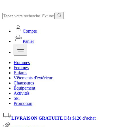
Compte
Panier
Hommes
Femmes
Enfants
Vêtements d'extérieur
Chaussures
Équipement
Activités
Ski
Promotion
LIVRAISON GRATUITE
Dès $120 d’achat