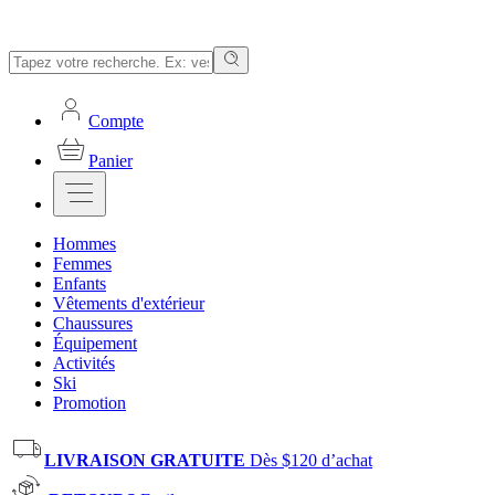
Compte
Panier
Hommes
Femmes
Enfants
Vêtements d'extérieur
Chaussures
Équipement
Activités
Ski
Promotion
LIVRAISON GRATUITE
Dès $120 d’achat