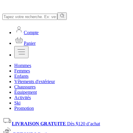
Compte
Panier
Hommes
Femmes
Enfants
Vêtements d'extérieur
Chaussures
Équipement
Activités
Ski
Promotion
LIVRAISON GRATUITE
Dès $120 d’achat