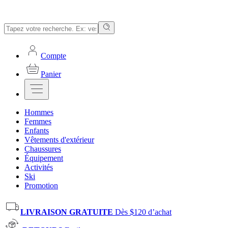
Compte
Panier
Hommes
Femmes
Enfants
Vêtements d'extérieur
Chaussures
Équipement
Activités
Ski
Promotion
LIVRAISON GRATUITE
Dès $120 d’achat