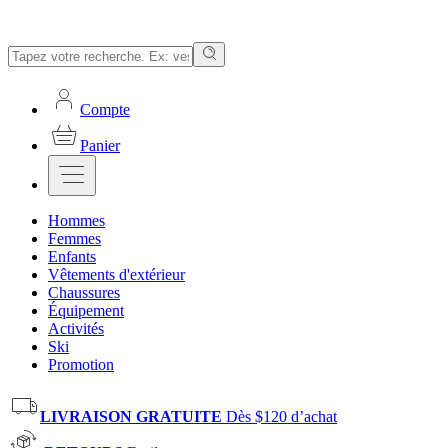
Compte
Panier
Hommes
Femmes
Enfants
Vêtements d'extérieur
Chaussures
Équipement
Activités
Ski
Promotion
LIVRAISON GRATUITE
Dès $120 d’achat