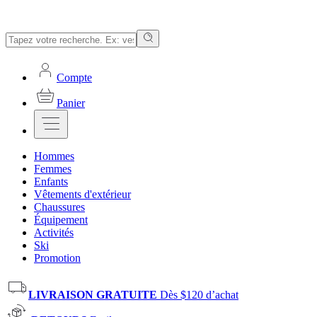
Compte
Panier
Hommes
Femmes
Enfants
Vêtements d'extérieur
Chaussures
Équipement
Activités
Ski
Promotion
LIVRAISON GRATUITE
Dès $120 d’achat