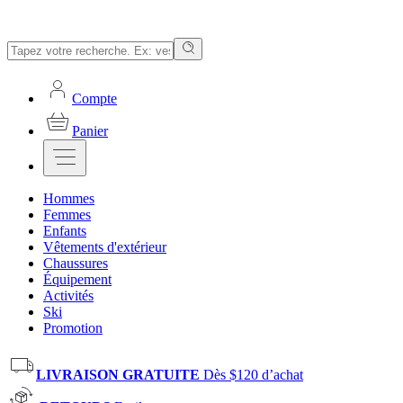
Compte
Panier
Hommes
Femmes
Enfants
Vêtements d'extérieur
Chaussures
Équipement
Activités
Ski
Promotion
LIVRAISON GRATUITE
Dès $120 d’achat