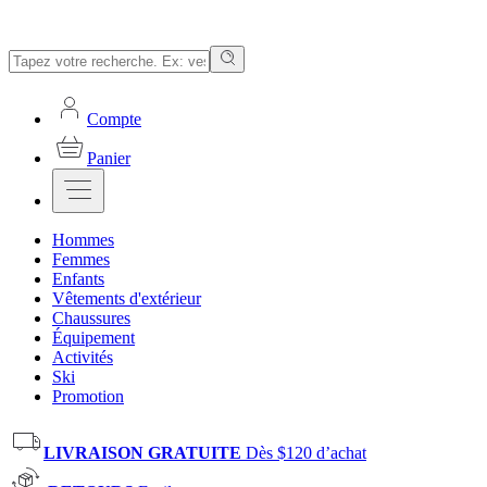
Compte
Panier
Hommes
Femmes
Enfants
Vêtements d'extérieur
Chaussures
Équipement
Activités
Ski
Promotion
LIVRAISON GRATUITE
Dès $120 d’achat