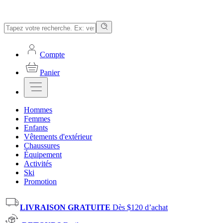
Compte
Panier
Hommes
Femmes
Enfants
Vêtements d'extérieur
Chaussures
Équipement
Activités
Ski
Promotion
LIVRAISON GRATUITE
Dès $120 d’achat