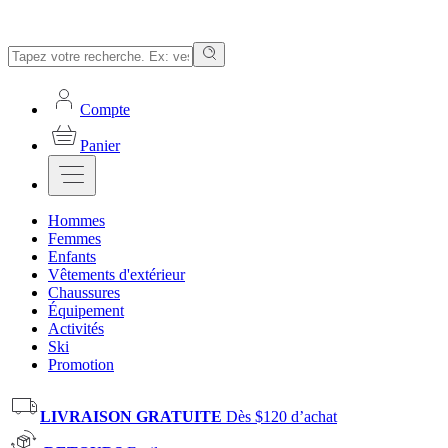
Compte
Panier
Hommes
Femmes
Enfants
Vêtements d'extérieur
Chaussures
Équipement
Activités
Ski
Promotion
LIVRAISON GRATUITE
Dès $120 d’achat