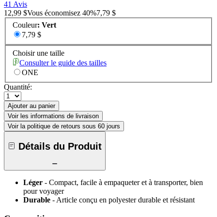
41 Avis
12,99 $
Vous économisez
40
%
7,79 $
Couleur
:
Vert
7,79 $
Choisir une taille
Consulter le guide des tailles
ONE
Quantité:
Ajouter au panier
Voir les informations de livraison
Voir la politique de retours sous 60 jours
Détails du Produit
Léger
- Compact, facile à empaqueter et à transporter, bien
pour voyager
Durable
- Article conçu en polyester durable et résistant