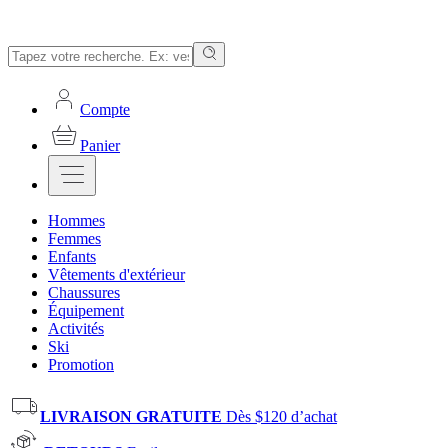
Compte
Panier
Hommes
Femmes
Enfants
Vêtements d'extérieur
Chaussures
Équipement
Activités
Ski
Promotion
LIVRAISON GRATUITE
Dès $120 d’achat