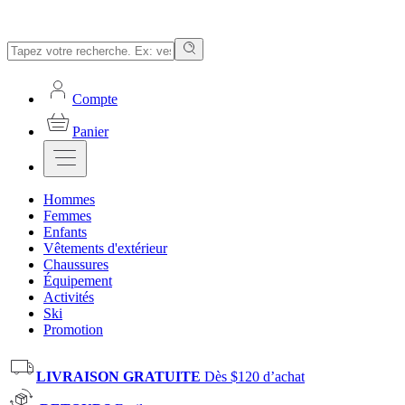
Compte
Panier
Hommes
Femmes
Enfants
Vêtements d'extérieur
Chaussures
Équipement
Activités
Ski
Promotion
LIVRAISON GRATUITE
Dès $120 d’achat