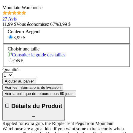
Mountain Warehouse
27 Avis
11,99 $
Vous économisez
67
%
3,99 $
Couleur
:
Argent
3,99 $
Choisir une taille
Consulter le guide des tailles
ONE
Quantité:
Ajouter au panier
Voir les informations de livraison
Voir la politique de retours sous 60 jours
Détails du Produit
Rippled for extra grip, the Ripple Tent Pegs from Mountain
Warehouse are a great idea if you want some extra security when