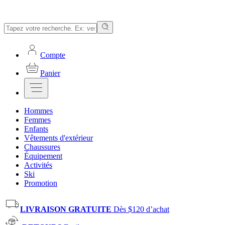
Compte
Panier
Hommes
Femmes
Enfants
Vêtements d'extérieur
Chaussures
Équipement
Activités
Ski
Promotion
LIVRAISON GRATUITE
Dès $120 d’achat