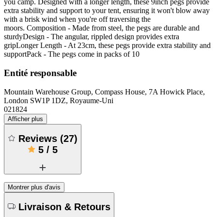
you camp. Designed with a longer length, these 9inch pegs provide
extra stability and support to your tent, ensuring it won't blow away
with a brisk wind when you're off traversing the
moors. Composition - Made from steel, the pegs are durable and
sturdyDesign - The angular, rippled design provides extra
gripLonger Length - At 23cm, these pegs provide extra stability and
supportPack - The pegs come in packs of 10
Entité responsable
Mountain Warehouse Group, Compass House, 7A Howick Place,
London SW1P 1DZ, Royaume-Uni
021824
Afficher plus
Reviews
(
27
)
5
/
5
Montrer plus d'avis
Livraison & Retours