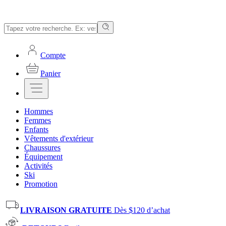
Compte
Panier
Hommes
Femmes
Enfants
Vêtements d'extérieur
Chaussures
Équipement
Activités
Ski
Promotion
LIVRAISON GRATUITE
Dès $120 d’achat