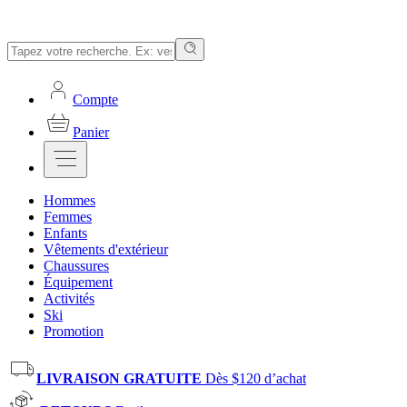
Compte
Panier
Hommes
Femmes
Enfants
Vêtements d'extérieur
Chaussures
Équipement
Activités
Ski
Promotion
LIVRAISON GRATUITE
Dès $120 d’achat