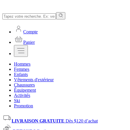
Compte
Panier
Hommes
Femmes
Enfants
Vêtements d'extérieur
Chaussures
Équipement
Activités
Ski
Promotion
LIVRAISON GRATUITE
Dès $120 d’achat