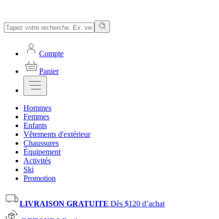
Compte
Panier
Hommes
Femmes
Enfants
Vêtements d'extérieur
Chaussures
Équipement
Activités
Ski
Promotion
LIVRAISON GRATUITE
Dès $120 d’achat