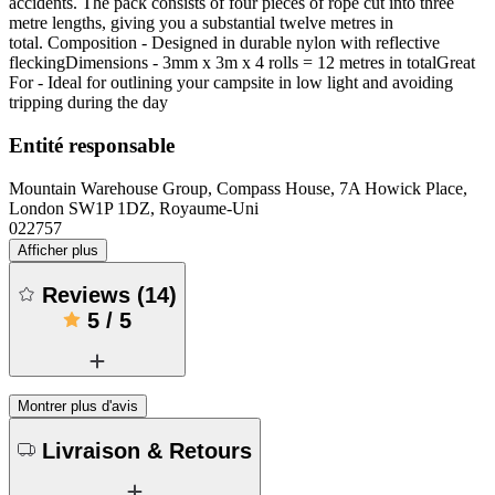
accidents. The pack consists of four pieces of rope cut into three
metre lengths, giving you a substantial twelve metres in
total. Composition - Designed in durable nylon with reflective
fleckingDimensions - 3mm x 3m x 4 rolls = 12 metres in totalGreat
For - Ideal for outlining your campsite in low light and avoiding
tripping during the day
Entité responsable
Mountain Warehouse Group, Compass House, 7A Howick Place,
London SW1P 1DZ, Royaume-Uni
022757
Afficher plus
Reviews
(
14
)
5
/
5
Montrer plus d'avis
Livraison & Retours