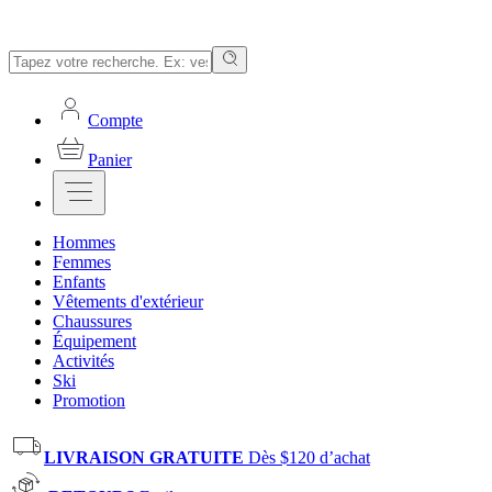
Compte
Panier
Hommes
Femmes
Enfants
Vêtements d'extérieur
Chaussures
Équipement
Activités
Ski
Promotion
LIVRAISON GRATUITE
Dès $120 d’achat