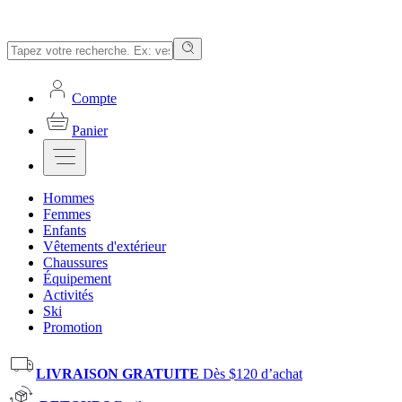
Compte
Panier
Hommes
Femmes
Enfants
Vêtements d'extérieur
Chaussures
Équipement
Activités
Ski
Promotion
LIVRAISON GRATUITE
Dès $120 d’achat