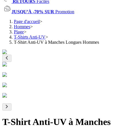
RETOURS
Faciles
JUSQU’À -70% SUR
Promotion
Page d'accueil
>
Hommes
>
Plage
>
T-Shirts Anti-UV
>
T-Shirt Anti-UV à Manches Longues Hommes
T-Shirt Anti-UV à Manches