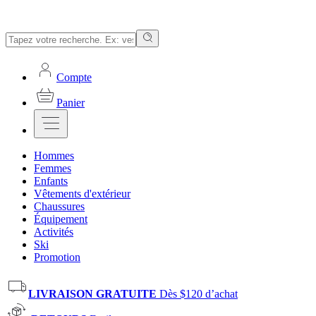
Compte
Panier
Hommes
Femmes
Enfants
Vêtements d'extérieur
Chaussures
Équipement
Activités
Ski
Promotion
LIVRAISON GRATUITE
Dès $120 d’achat