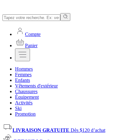
Compte
Panier
Hommes
Femmes
Enfants
Vêtements d'extérieur
Chaussures
Équipement
Activités
Ski
Promotion
LIVRAISON GRATUITE
Dès $120 d’achat