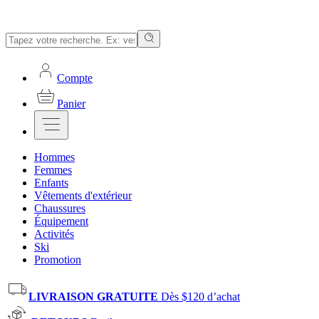
Compte
Panier
Hommes
Femmes
Enfants
Vêtements d'extérieur
Chaussures
Équipement
Activités
Ski
Promotion
LIVRAISON GRATUITE
Dès $120 d’achat