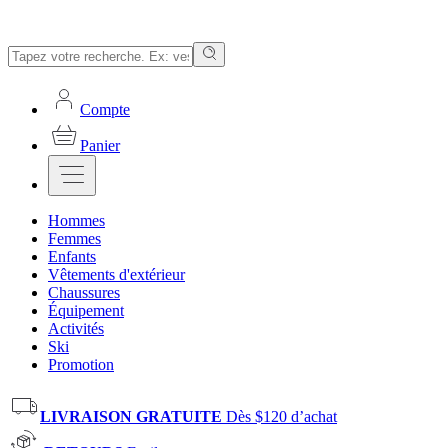
Compte
Panier
Hommes
Femmes
Enfants
Vêtements d'extérieur
Chaussures
Équipement
Activités
Ski
Promotion
LIVRAISON GRATUITE
Dès $120 d’achat