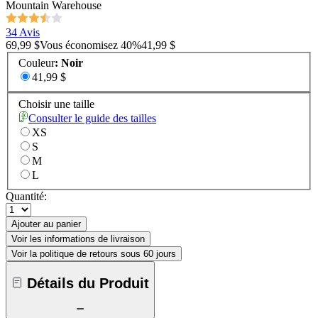
Mountain Warehouse
34 Avis
69,99 $
Vous économisez
40
%
41,99 $
Couleur
:
Noir
41,99 $
Choisir une taille
Consulter le guide des tailles
XS
S
M
L
Quantité:
Ajouter au panier
Voir les informations de livraison
Voir la politique de retours sous 60 jours
Détails du Produit