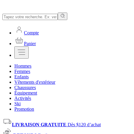
Compte
Panier
Hommes
Femmes
Enfants
Vêtements d'extérieur
Chaussures
Équipement
Activités
Ski
Promotion
LIVRAISON GRATUITE
Dès $120 d’achat