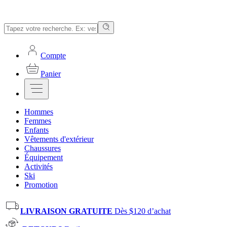
Compte
Panier
Hommes
Femmes
Enfants
Vêtements d'extérieur
Chaussures
Équipement
Activités
Ski
Promotion
LIVRAISON GRATUITE
Dès $120 d’achat