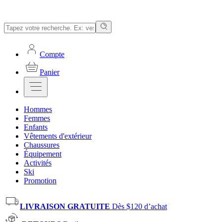
Compte
Panier
Hommes
Femmes
Enfants
Vêtements d'extérieur
Chaussures
Équipement
Activités
Ski
Promotion
LIVRAISON GRATUITE
Dès $120 d’achat