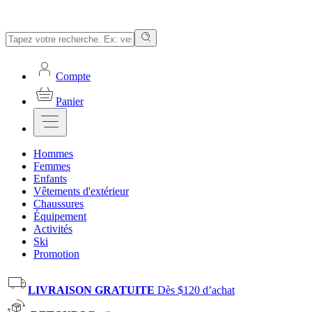
Compte
Panier
Hommes
Femmes
Enfants
Vêtements d'extérieur
Chaussures
Équipement
Activités
Ski
Promotion
LIVRAISON GRATUITE
Dès $120 d’achat