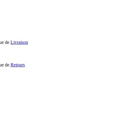
que de
Livraison
que de
Retours