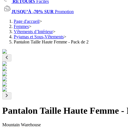
RETOURS
Faciles
JUSQU’À -70% SUR
Promotion
Page d'accueil
>
Femmes
>
Vêtements d’Intérieur
>
Pyjamas et Sous-Vêtements
>
Pantalon Taille Haute Femme - Pack de 2
Pantalon Taille Haute Femme - 
Mountain Warehouse