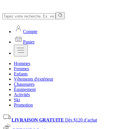
Compte
Panier
Hommes
Femmes
Enfants
Vêtements d'extérieur
Chaussures
Équipement
Activités
Ski
Promotion
LIVRAISON GRATUITE
Dès $120 d’achat