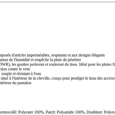
sée d'articles imperméables, respirants et aux designs élégants
tion de l'humidité et empêche la pluie de pénétrer
WR), les gouttes perleront et rouleront du tissu. Idéal pour les pluies f
tion contre le vent
souple et résistant à l'eau
tué à l'intérieur de la cheville, conçu pour protéger le tissu des accroc
ntérieur du pantalon
 thermocollé: Polyester 100%, Patch: Polyamide 100%, Doublure: Polye