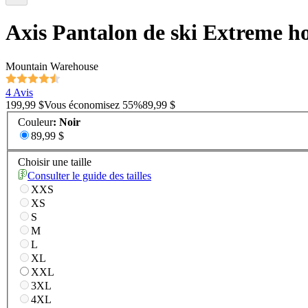
Axis Pantalon de ski Extreme 
Mountain Warehouse
4 Avis
199,99 $
Vous économisez
55
%
89,99 $
Couleur
:
Noir
89,99 $
Choisir une taille
Consulter le guide des tailles
XXS
XS
S
M
L
XL
XXL
3XL
4XL