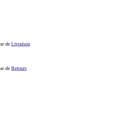
que de
Livraison
que de
Retours