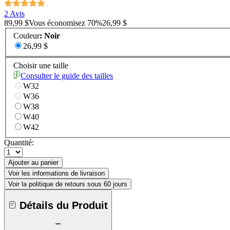
2 Avis
89,99 $
Vous économisez
70
%
26,99 $
Couleur
:
Noir
26,99 $
Choisir une taille
Consulter le guide des tailles
W32
W36
W38
W40
W42
Quantité:
Ajouter au panier
Voir les informations de livraison
Voir la politique de retours sous 60 jours
Détails du Produit