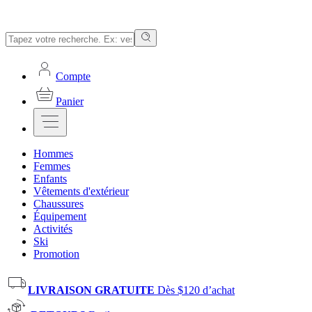
Compte
Panier
Hommes
Femmes
Enfants
Vêtements d'extérieur
Chaussures
Équipement
Activités
Ski
Promotion
LIVRAISON GRATUITE
Dès $120 d’achat