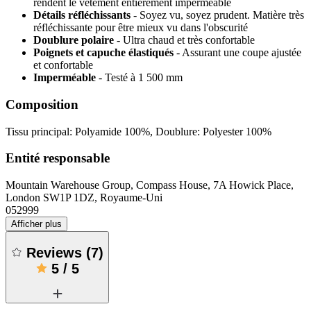
rendent le vêtement entièrement imperméable
Détails réfléchissants
- Soyez vu, soyez prudent. Matière très
réfléchissante pour être mieux vu dans l'obscurité
Doublure polaire
- Ultra chaud et très confortable
Poignets et capuche élastiqués
- Assurant une coupe ajustée
et confortable
Imperméable
- Testé à 1 500 mm
Composition
Tissu principal: Polyamide 100%, Doublure: Polyester 100%
Entité responsable
Mountain Warehouse Group, Compass House, 7A Howick Place,
London SW1P 1DZ, Royaume-Uni
052999
Afficher plus
Reviews
(
7
)
5
/
5