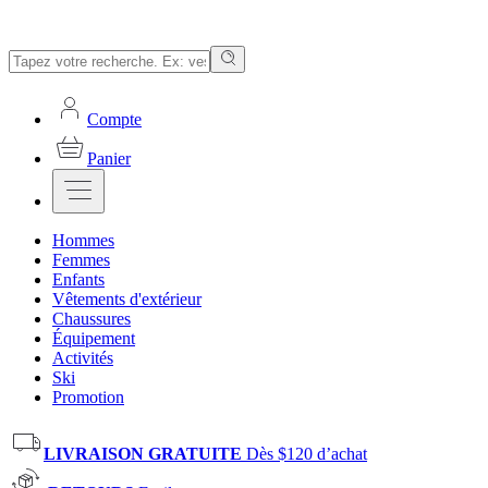
Compte
Panier
Hommes
Femmes
Enfants
Vêtements d'extérieur
Chaussures
Équipement
Activités
Ski
Promotion
LIVRAISON GRATUITE
Dès $120 d’achat