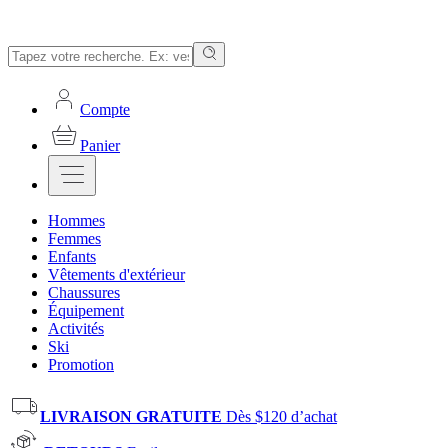
Compte
Panier
Hommes
Femmes
Enfants
Vêtements d'extérieur
Chaussures
Équipement
Activités
Ski
Promotion
LIVRAISON GRATUITE
Dès $120 d’achat