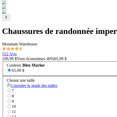
Chaussures de randonnée impe
Mountain Warehouse
552 Avis
109,99 $
Vous économisez
40
%
65,99 $
Couleur
:
Bleu Marine
65,99 $
Choisir une taille
Consulter le guide des tailles
7
8
9
10
11
12