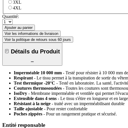
3XL
4XL
Quantité:
Ajouter au panier
Voir les informations de livraison
Voir la politique de retours sous 60 jours
Détails du Produit
Imperméable 10 000 mm
- Testé pour résister à 10 000 mm d
Respirant
- Le tissu permet à la transpiration de sortir du vêt
Test thermique -20°C
- Testé en laboratoire. La santé, l'activi
Coutures thermosoudées
- Toutes les coutures sont thermoso
IsoDry
- Membrane imperméable et ventilée qui permet l'évacua
Extensible dans 4 sens
- Le tissu s'étire en longueur et en larg
Résistant à la neige
- traité avec un imperméabilisant durable
Taille ajustable
- Pour rester confortable
Poches zippées
- Pour un rangement pratique et sécurisé.
Entité responsable