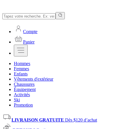
Compte
Panier
Hommes
Femmes
Enfants
Vêtements d'extérieur
Chaussures
Équipement
Activités
Ski
Promotion
LIVRAISON GRATUITE
Dès $120 d’achat