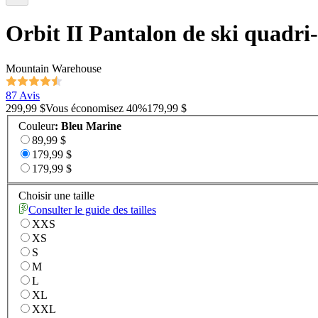
Orbit II Pantalon de ski quadri-
Mountain Warehouse
87 Avis
299,99 $
Vous économisez
40
%
179,99 $
Couleur
:
Bleu Marine
89,99 $
179,99 $
179,99 $
Choisir une taille
Consulter le guide des tailles
XXS
XS
S
M
L
XL
XXL