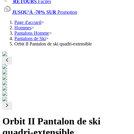
RETOURS
Faciles
JUSQU’À -70% SUR
Promotion
Page d'accueil
>
Hommes
>
Pantalons Homme
>
Pantalons de Ski
>
Orbit II Pantalon de ski quadri-extensible
Orbit II Pantalon de ski
quadri-extensible