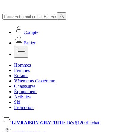
Compte
Panier
Hommes
Femmes
Enfants
Vêtements d'extérieur
Chaussures
Équipement
Activités
Ski
Promotion
LIVRAISON GRATUITE
Dès $120 d’achat