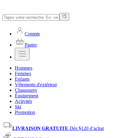
Compte
Panier
Hommes
Femmes
Enfants
Vêtements d'extérieur
Chaussures
Équipement
Activités
Ski
Promotion
LIVRAISON GRATUITE
Dès $120 d’achat