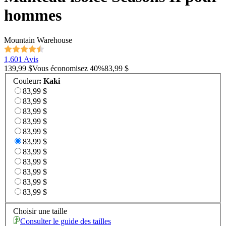
hommes
Mountain Warehouse
1,601 Avis
139,99 $
Vous économisez
40
%
83,99 $
Couleur
:
Kaki
83,99 $
83,99 $
83,99 $
83,99 $
83,99 $
83,99 $
83,99 $
83,99 $
83,99 $
83,99 $
83,99 $
Choisir une taille
Consulter le guide des tailles