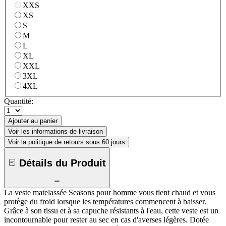
XXS
XS
S
M
L
XL
XXL
3XL
4XL
Quantité:
Ajouter au panier
Voir les informations de livraison
Voir la politique de retours sous 60 jours
Détails du Produit
La veste matelassée Seasons pour homme vous tient chaud et vous
protège du froid lorsque les températures commencent à baisser.
Grâce à son tissu et à sa capuche résistants à l'eau, cette veste est un
incontournable pour rester au sec en cas d'averses légères. Dotée