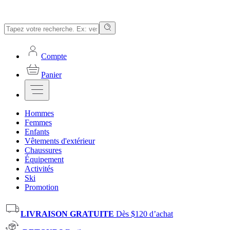
Compte
Panier
Hommes
Femmes
Enfants
Vêtements d'extérieur
Chaussures
Équipement
Activités
Ski
Promotion
LIVRAISON GRATUITE
Dès $120 d’achat