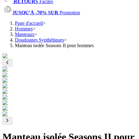
RETOURS
Faciles
JUSQU’À -70% SUR
Promotion
Page d'accueil
>
Hommes
>
Manteaux
>
Doudounes Synthétiques
>
Manteau isolée Seasons II pour hommes
Manteau isolée Seasons II pour