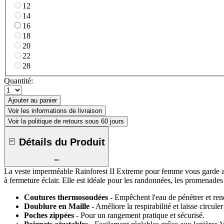
12
14
16
18
20
22
28
Quantité:
Ajouter au panier
Voir les informations de livraison
Voir la politique de retours sous 60 jours
Détails du Produit
La veste imperméable Rainforest II Extreme pour femme vous garde au 
à fermeture éclair. Elle est idéale pour les randonnées, les promenade
Coutures thermosoudées
- Empêchent l'eau de pénétrer et re
Doublure en Maille
- Améliore la respirabilité et laisse circuler
Poches zippées
- Pour un rangement pratique et sécurisé.