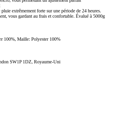
Velcro, vous permettant un ajustement parfait
t
e pluie extrêmement forte sur une période de 24 heures.
ement, vous gardant au frais et confortable. Évalué à 5000g
er 100%, Maille: Polyester 100%
London SW1P 1DZ, Royaume-Uni