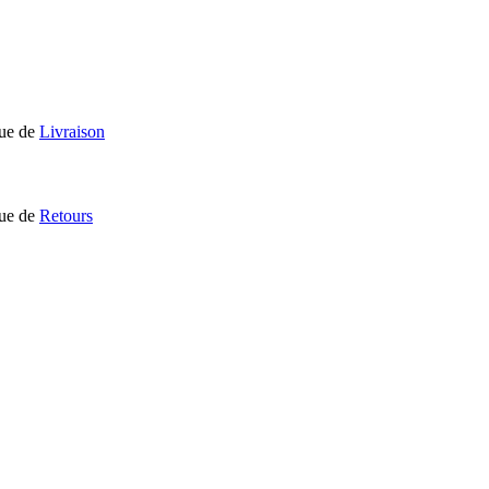
que de
Livraison
que de
Retours