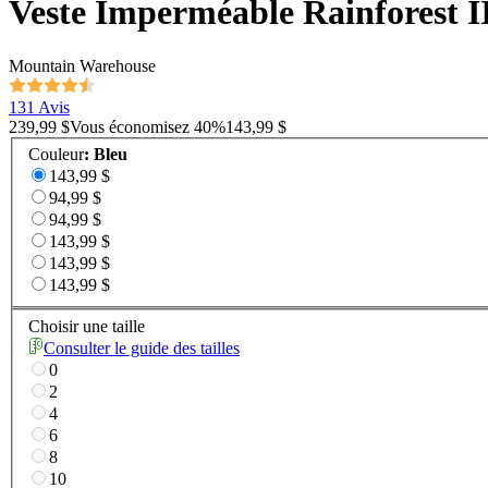
Veste Imperméable Rainforest 
Mountain Warehouse
131 Avis
239,99 $
Vous économisez
40
%
143,99 $
Couleur
:
Bleu
143,99 $
94,99 $
94,99 $
143,99 $
143,99 $
143,99 $
Choisir une taille
Consulter le guide des tailles
0
2
4
6
8
10