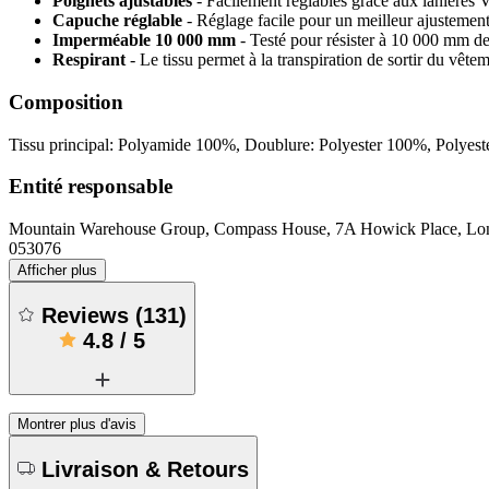
Poignets ajustables
- Facilement réglables grâce aux lanières 
Capuche réglable
- Réglage facile pour un meilleur ajustemen
Imperméable 10 000 mm
- Testé pour résister à 10 000 mm d
Respirant
- Le tissu permet à la transpiration de sortir du vêt
Composition
Tissu principal: Polyamide 100%, Doublure: Polyester 100%, Polyest
Entité responsable
Mountain Warehouse Group, Compass House, 7A Howick Place, 
053076
Afficher plus
Reviews
(
131
)
4.8
/
5
Montrer plus d'avis
Livraison & Retours