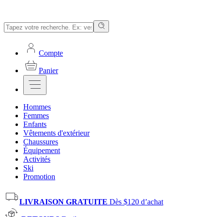
Compte
Panier
Hommes
Femmes
Enfants
Vêtements d'extérieur
Chaussures
Équipement
Activités
Ski
Promotion
LIVRAISON GRATUITE
Dès $120 d’achat