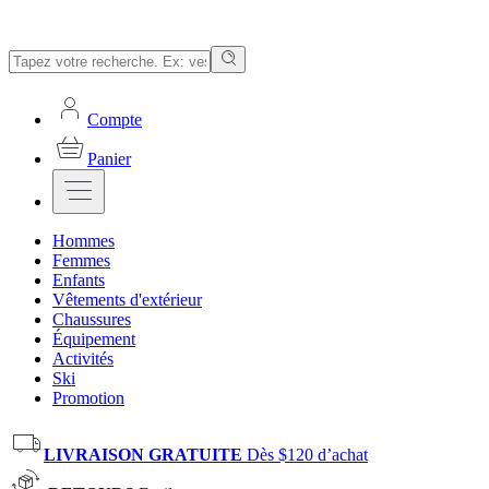
Compte
Panier
Hommes
Femmes
Enfants
Vêtements d'extérieur
Chaussures
Équipement
Activités
Ski
Promotion
LIVRAISON GRATUITE
Dès $120 d’achat