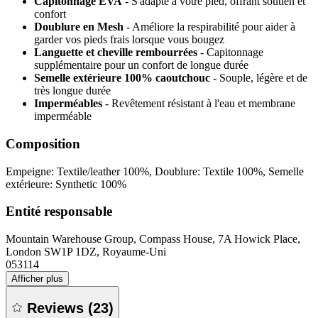
Capitonnage EVA
- S'adapte à votre pied, offrant soutien et
confort
Doublure en Mesh
- Améliore la respirabilité pour aider à
garder vos pieds frais lorsque vous bougez
Languette et cheville rembourrées
- Capitonnage
supplémentaire pour un confort de longue durée
Semelle extérieure 100% caoutchouc
- Souple, légère et de
très longue durée
Imperméables
- Revêtement résistant à l'eau et membrane
imperméable
Composition
Empeigne: Textile/leather 100%, Doublure: Textile 100%, Semelle
extérieure: Synthetic 100%
Entité responsable
Mountain Warehouse Group, Compass House, 7A Howick Place,
London SW1P 1DZ, Royaume-Uni
053114
Afficher plus
Reviews
(
23
)