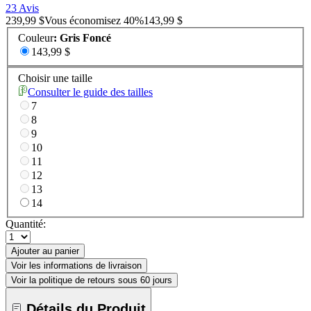
23 Avis
239,99 $
Vous économisez
40
%
143,99 $
Couleur
:
Gris Foncé
143,99 $
Choisir une taille
Consulter le guide des tailles
7
8
9
10
11
12
13
14
Quantité:
Ajouter au panier
Voir les informations de livraison
Voir la politique de retours sous 60 jours
Détails du Produit