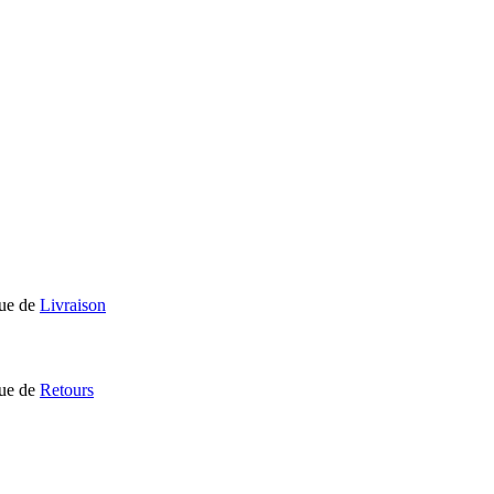
que de
Livraison
que de
Retours