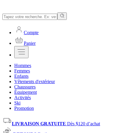
Compte
Panier
Hommes
Femmes
Enfants
Vêtements d'extérieur
Chaussures
Équipement
Activités
Ski
Promotion
LIVRAISON GRATUITE
Dès $120 d’achat