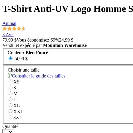
T-Shirt Anti-UV Logo Homme 
Animal
3 Avis
79,99 $
Vous économisez
69
%
24,99 $
Vendu et expédié par
Mountain Warehouse
Couleur
:
Bleu Foncé
24,99 $
Choisir une taille
Consulter le guide des tailles
XS
S
M
L
XL
XXL
3XL
Quantité: