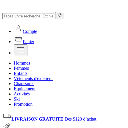
Compte
Panier
Hommes
Femmes
Enfants
Vêtements d'extérieur
Chaussures
Équipement
Activités
Ski
Promotion
LIVRAISON GRATUITE
Dès $120 d’achat