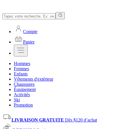
Compte
Panier
Hommes
Femmes
Enfants
Vêtements d'extérieur
Chaussures
Équipement
Activités
Ski
Promotion
LIVRAISON GRATUITE
Dès $120 d’achat