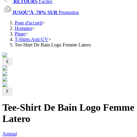
RETOURS
Faciles
JUSQU’À -70% SUR
Promotion
Page d'accueil
>
Hommes
>
Plage
>
T-Shirts Anti-UV
>
Tee-Shirt De Bain Logo Femme Latero
Tee-Shirt De Bain Logo Femme
Latero
Animal