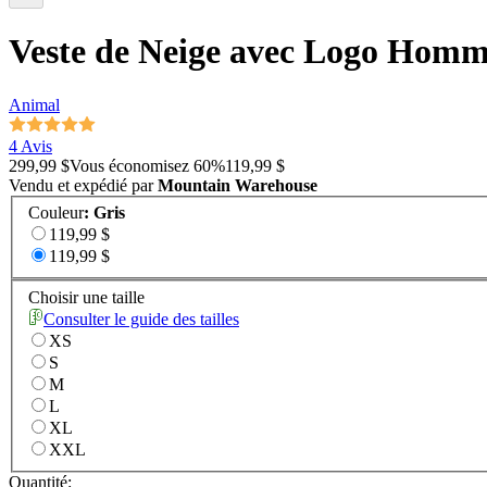
Veste de Neige avec Logo Hom
Animal
4 Avis
299,99 $
Vous économisez
60
%
119,99 $
Vendu et expédié par
Mountain Warehouse
Couleur
:
Gris
119,99 $
119,99 $
Choisir une taille
Consulter le guide des tailles
XS
S
M
L
XL
XXL
Quantité: