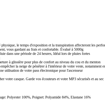
té physique, le temps d'exposition et la transpiration affecteront les perf
ement, vous gardant au frais et confortable. Évalué à 5000g
luie dans une période de 24 heures, Idéal lors de pluies fortes
t
rmeture à glissière pour plus de confort au niveau du cou et du menton
 à empêcher la neige de pénétrer à l'intérieur de votre veste, notamment 
e utilisation de votre pass électronique pour l'ascenseur
her votre casque. Garde vos écouteurs et votre MP3 sécurisés et au sec
ssage: Polyester 100%, Poignet: Polyamide 84%, Elastane 16%