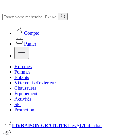
Compte
Panier
Hommes
Femmes
Enfants
Vêtements d'extérieur
Chaussures
Équipement
Activités
Ski
Promotion
LIVRAISON GRATUITE
Dès $120 d’achat