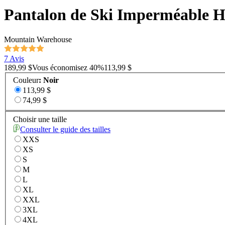
Pantalon de Ski Imperméable H
Mountain Warehouse
7 Avis
189,99 $
Vous économisez
40
%
113,99 $
Couleur
:
Noir
113,99 $
74,99 $
Choisir une taille
Consulter le guide des tailles
XXS
XS
S
M
L
XL
XXL
3XL
4XL