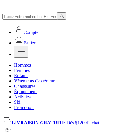
Compte
Panier
Hommes
Femmes
Enfants
Vêtements d'extérieur
Chaussures
Équipement
Activités
Ski
Promotion
LIVRAISON GRATUITE
Dès $120 d’achat