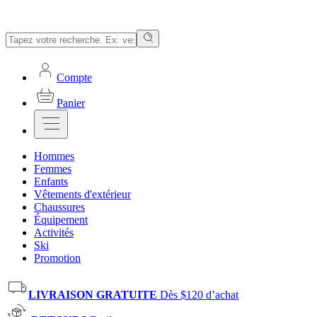
Compte
Panier
Hommes
Femmes
Enfants
Vêtements d'extérieur
Chaussures
Équipement
Activités
Ski
Promotion
LIVRAISON GRATUITE
Dès $120 d’achat