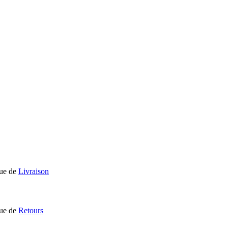
que de
Livraison
que de
Retours