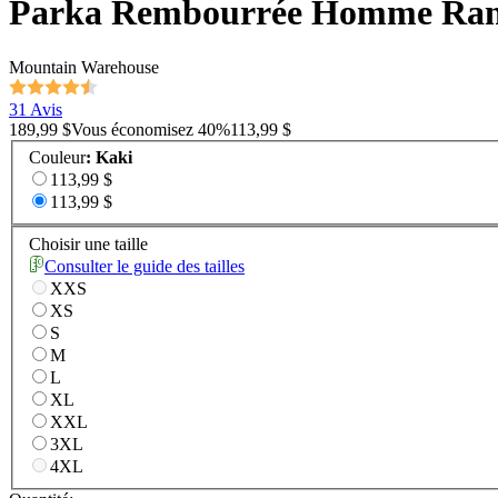
Parka Rembourrée Homme Ran
Mountain Warehouse
31 Avis
189,99 $
Vous économisez
40
%
113,99 $
Couleur
:
Kaki
113,99 $
113,99 $
Choisir une taille
Consulter le guide des tailles
XXS
XS
S
M
L
XL
XXL
3XL
4XL