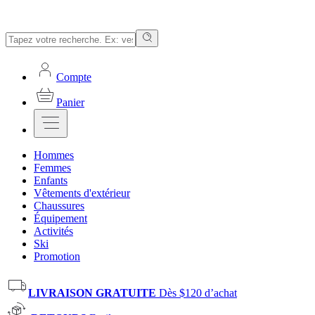
Compte
Panier
Hommes
Femmes
Enfants
Vêtements d'extérieur
Chaussures
Équipement
Activités
Ski
Promotion
LIVRAISON GRATUITE
Dès $120 d’achat