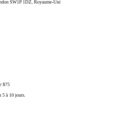
London SW1P 1DZ, Royaume-Uni
e $75
 5 à 10 jours.