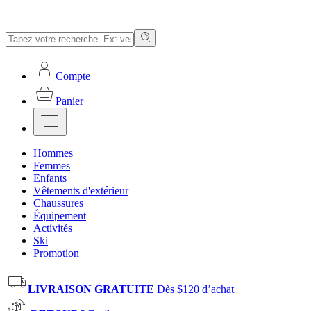
Compte
Panier
Hommes
Femmes
Enfants
Vêtements d'extérieur
Chaussures
Équipement
Activités
Ski
Promotion
LIVRAISON GRATUITE
Dès $120 d’achat