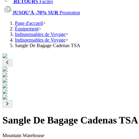
RETOURS
Faciles
JUSQU’À -70% SUR
Promotion
Page d'accueil
>
Équipement
>
Indispensables de Voyage
>
Indispensables de Voyage
>
Sangle De Bagage Cadenas TSA
Sangle De Bagage Cadenas TSA
Mountain Warehouse