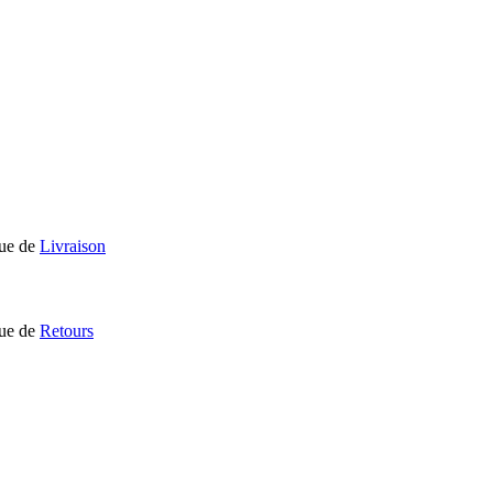
que de
Livraison
que de
Retours