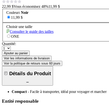
22,99 $
Vous économisez
48
%
11,99 $
Couleur
:
Noir
11,99 $
Choisir une taille
Consulter le guide des tailles
ONE
Quantité:
Ajouter au panier
Voir les informations de livraison
Voir la politique de retours sous 60 jours
Détails du Produit
Compact
- Facile à transporter, idéal pour voyager et marcher
Entité responsable