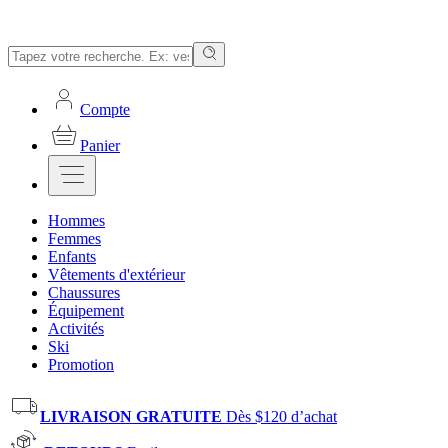
Compte
Panier
Hommes
Femmes
Enfants
Vêtements d'extérieur
Chaussures
Équipement
Activités
Ski
Promotion
LIVRAISON GRATUITE
Dès $120 d’achat