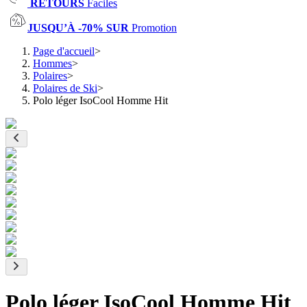
RETOURS
Faciles
JUSQU’À -70% SUR
Promotion
Page d'accueil
>
Hommes
>
Polaires
>
Polaires de Ski
>
Polo léger IsoCool Homme Hit
Polo léger IsoCool Homme Hit