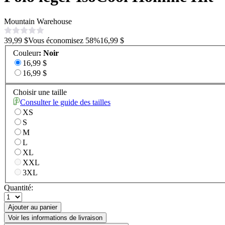
Mountain Warehouse
39,99 $
Vous économisez
58
%
16,99 $
Couleur
:
Noir
16,99 $
16,99 $
Choisir une taille
Consulter le guide des tailles
XS
S
M
L
XL
XXL
3XL
Quantité:
Ajouter au panier
Voir les informations de livraison