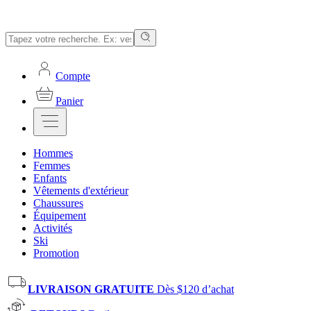
Compte
Panier
Hommes
Femmes
Enfants
Vêtements d'extérieur
Chaussures
Équipement
Activités
Ski
Promotion
LIVRAISON GRATUITE
Dès $120 d’achat