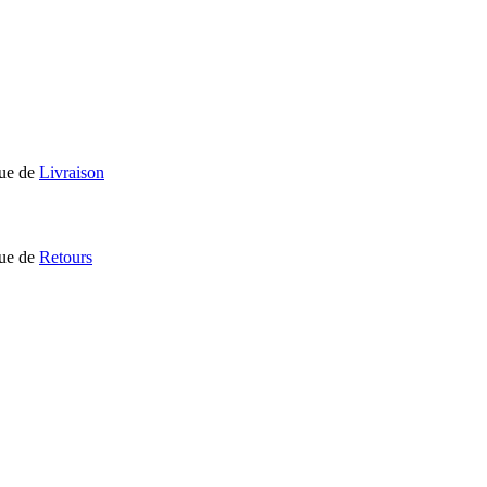
que de
Livraison
que de
Retours