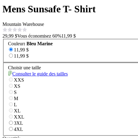
Mens Sunsafe T- Shirt
Mountain Warehouse
29,99 $
Vous économisez
60
%
11,99 $
Couleur
:
Bleu Marine
11,99 $
11,99 $
Choisir une taille
Consulter le guide des tailles
XXS
XS
S
M
L
XL
XXL
3XL
4XL