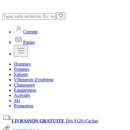
Compte
Panier
Hommes
Femmes
Enfants
Vêtements d'extérieur
Chaussures
Équipement
Activités
Ski
Promotion
LIVRAISON GRATUITE
Dès $120 d’achat